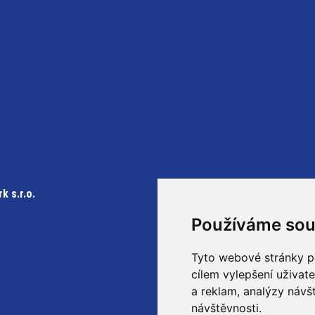
+420 465 614 609
k s.r.o.
info@sbzamberk.cz
Používáme sou
www.sbzamberk.cz
Tyto webové stránky po
cílem vylepšení uživat
a reklam, analýzy návš
návštěvnosti.