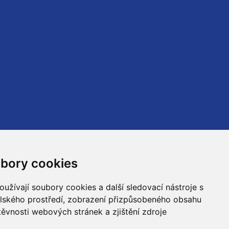
Tepelné hospodářství
Účetnictví
bory cookies
Údržba
užívají soubory cookies a další sledovací nástroje s
Kontakty
elského prostředí, zobrazení přizpůsobeného obsahu
těvnosti webových stránek a zjištění zdroje