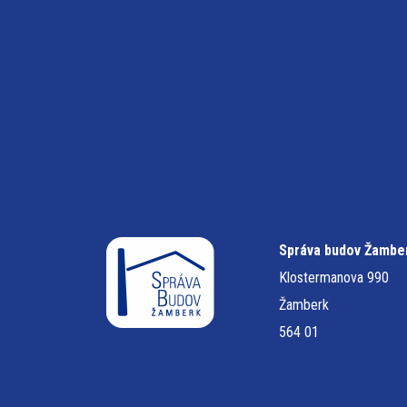
Správa budov Žamber
Klostermanova 990
Žamberk
564 01