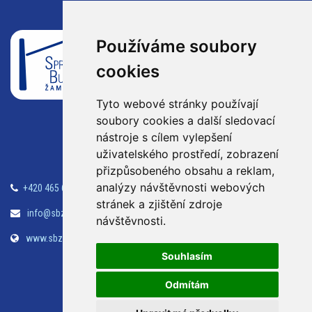
Správa budov Žamberk
Používáme soubory
s.r.o.
cookies
Klostermanova 990
Žamberk
Tyto webové stránky používají
soubory cookies a další sledovací
564 01
nástroje s cílem vylepšení
uživatelského prostředí, zobrazení
přizpůsobeného obsahu a reklam,
analýzy návštěvnosti webových
+420 465 614 609
Tepelné hospodářství
stránek a zjištění zdroje
info@sbzamberk.cz
Účetnictví
návštěvnosti.
www.sbzamberk.cz
Údržba
Souhlasím
Kontakty
Odmítám